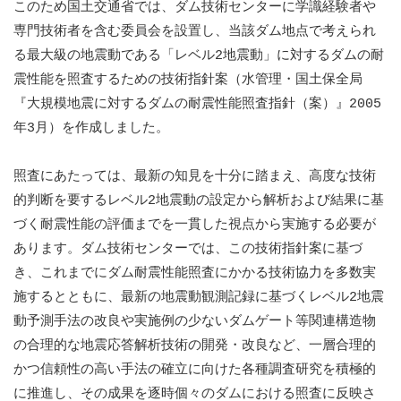
このため国土交通省では、ダム技術センターに学識経験者や
専門技術者を含む委員会を設置し、当該ダム地点で考えられ
る最大級の地震動である「レベル2地震動」に対するダムの耐
震性能を照査するための技術指針案（水管理・国土保全局
『大規模地震に対するダムの耐震性能照査指針（案）』2005
年3月）を作成しました。
照査にあたっては、最新の知見を十分に踏まえ、高度な技術
的判断を要するレベル2地震動の設定から解析および結果に基
づく耐震性能の評価までを一貫した視点から実施する必要が
あります。ダム技術センターでは、この技術指針案に基づ
き、これまでにダム耐震性能照査にかかる技術協力を多数実
施するとともに、最新の地震動観測記録に基づくレベル2地震
動予測手法の改良や実施例の少ないダムゲート等関連構造物
の合理的な地震応答解析技術の開発・改良など、一層合理的
かつ信頼性の高い手法の確立に向けた各種調査研究を積極的
に推進し、その成果を逐時個々のダムにおける照査に反映さ